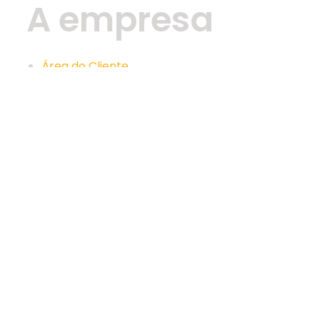
A empresa
Área do Cliente
Fale Conosco
Onde Estamos
Quem Somos
Políticas
Nossos
contatos
Av. Pres. Vargas, 96