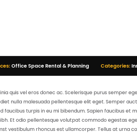
ices:
Office Space Rental & Planning
Categories:
In
nia quis vel eros donec ac. Scelerisque purus semper ege
iet nulla malesuada pellentesque elit eget. Semper aucto
. Sed faucibus turpis in eu mi bibendum. Sapien faucibus et 
 nibh. Et odio pellentesque volutpat commodo egestas eg
st vestibulum rhoncus est ullamcorper. Tellus at urna 