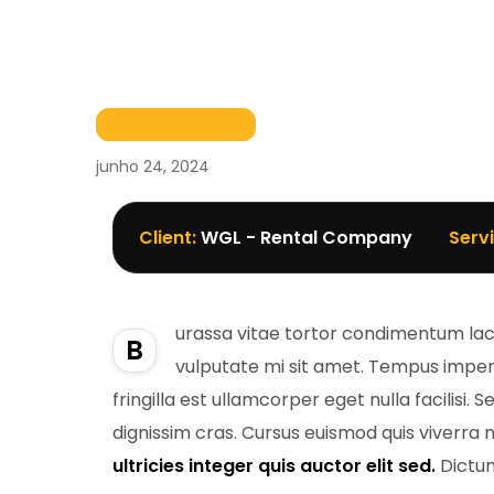
Sala de Reunião
junho 24, 2024
Client:
WGL - Rental Company
Serv
urassa vitae tortor condimentum laci
B
vulputate mi sit amet. Tempus imperd
fringilla est ullamcorper eget nulla facilisi
dignissim cras. Cursus euismod quis viverra
ultricies integer quis auctor elit sed.
Dictum