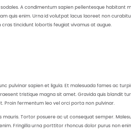
 sodales. A condimentum sapien pellentesque habitant mor
 diam quis enim. Urna id volutpat lacus laoreet non curabitu
m cras tincidunt lobortis feugiat vivamus at augue.
c pulvinar sapien et ligula. Et malesuada fames ac turp
raesent tristique magna sit amet. Gravida quis blandit tu
 Proin fermentum leo vel orci porta non pulvinar.
mus mauris. Tortor posuere ac ut consequat semper. Mal
enim. Fringilla urna porttitor rhoncus dolor purus non en