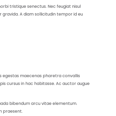
bi tristique senectus. Nec feugiat nisul
r gravida. A diam sollicitudin tempor id eu
is egestas maecenas pharetra convallis
rpis cursus in hac habitasse. Ac auctor augue
esuada bibendum arcu vitae elementum.
im praesent.