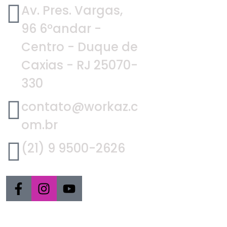
Av. Pres. Vargas,
96 6ºandar -
Centro - Duque de
Caxias - RJ 25070-
330
contato@workaz.c
om.br
(21) 9 9500-2626