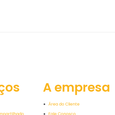
ços
A empresa
Área do Cliente
ompartilhado
Fale Conosco